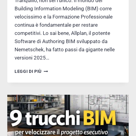
Tranquillo, non sei l’unico. Il mondo del
Building Information Modeling (BIM) corre
velocissimo e la Formazione Professionale
continua è fondamentale per restare
competitivi. Lo sai bene, Allplan, il potente
Software di Authoring BIM sviluppato da
Nemetschek, ha fatto passi da gigante nelle
versioni 2025…
ALLPLAN
LEGGI DI PIÙ
2026:
LA
GUIDA
ESSENZIALE
PER
ARCHITETTI
BIM