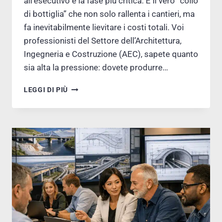
all’esecutivo è la fase più critica. È il vero “collo
di bottiglia” che non solo rallenta i cantieri, ma
fa inevitabilmente lievitare i costi totali. Voi
professionisti del Settore dell’Architettura,
Ingegneria e Costruzione (AEC), sapete quanto
sia alta la pressione: dovete produrre…
9
LEGGI DI PIÙ
TRUCCHI
BIM
PER
VELOCIZZARE
IL
PROGETTO
ESECUTIVO