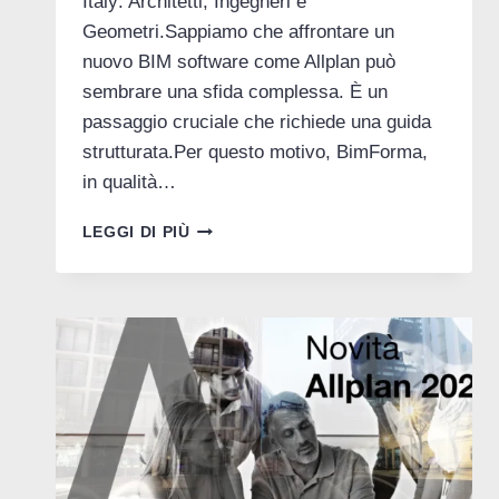
Italy: Architetti, Ingegneri e
Geometri.Sappiamo che affrontare un
nuovo BIM software come Allplan può
sembrare una sfida complessa. È un
passaggio cruciale che richiede una guida
strutturata.Per questo motivo, BimForma,
in qualità…
CORSO
LEGGI DI PIÙ
ALLPLAN
GRATUITO:
5
LEZIONI
ESSENZIALI