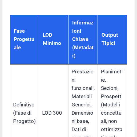
Informaz
Fase
ioni
LOD
Output
Progettu
Chiave
Minimo
Tipici
ale
(Metadat
i)
Prestazio
Planimetr
ni
ie,
funzionali,
Sezioni,
Materiali
Prospetti
Definitivo
Generici,
(Modelli
(Fase di
LOD 300
Dimensio
concettu
Progetto)
ni base,
ali, non
Dati di
ottimizza