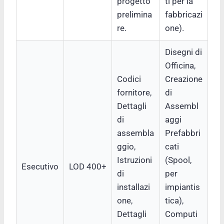
progetto
ti per la
prelimina
fabbricazi
re.
one).
Disegni di
Officina,
Codici
Creazione
fornitore,
di
Dettagli
Assembl
di
aggi
assembla
Prefabbri
ggio,
cati
Istruzioni
(Spool,
Esecutivo
LOD 400+
di
per
installazi
impiantis
one,
tica),
Dettagli
Computi