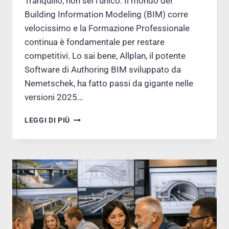
Tranquillo, non sei l’unico. Il mondo del
Building Information Modeling (BIM) corre
velocissimo e la Formazione Professionale
continua è fondamentale per restare
competitivi. Lo sai bene, Allplan, il potente
Software di Authoring BIM sviluppato da
Nemetschek, ha fatto passi da gigante nelle
versioni 2025…
ALLPLAN
LEGGI DI PIÙ
2026:
LA
GUIDA
ESSENZIALE
PER
ARCHITETTI
BIM