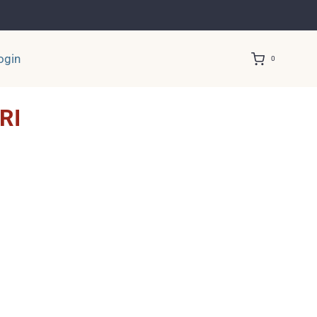
ogin
0
RI