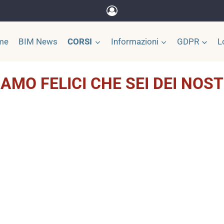
me
BIM News
CORSI
Informazioni
GDPR
L
IAMO FELICI CHE SEI DEI NOST