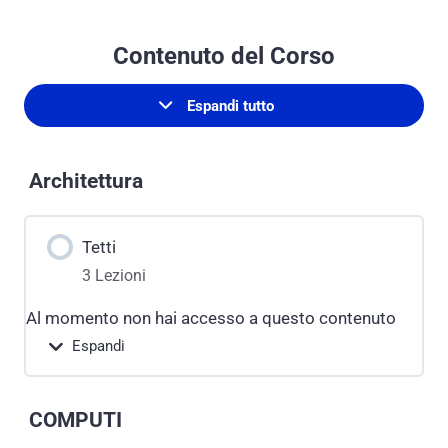
Contenuto del Corso
Espandi tutto
M
o
d
u
Architettura
l
i
Tetti
3 Lezioni
Al momento non hai accesso a questo contenuto
Espandi
T
e
t
Contenuto Modulo
t
COMPUTI
i
0% Completato
0/3 Steps